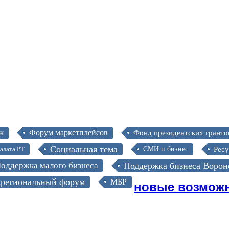
ж
Форум маркетплейсов
Фонд президентских гранто
Социальная тема
алата РТ
СМИ и бизнес
Рес
оддержка малого бизнеса
Поддержка бизнеса Ворон
региональный форум
новые возмож
МБР