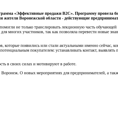
рограмма «Эффективные продажи В2C». Программу провела биз
жители Воронежской области - действующие предприниматели
помогли не только транслировать лекционную часть обучающей 
для многих участников, так как позволяла перевести новые зна
в, которые появились или стали актуальными именно сейчас, ко
потенциальным покупателем: устанавливать контакт, выявлять по
ть в своих силах и мотивируют в работе.
ронеж. О новых мероприятиях для предпринимателей, а также о