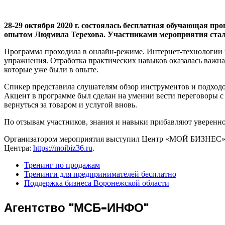
28-29 октября 2020 г. состоялась бесплатная обучающая п
опытом Людмила Терехова. Участниками мероприятия стали 
Программа проходила в онлайн-режиме. Интернет-технологии 
упражнения. Отработка практических навыков оказалась важна 
которые уже были в опыте.
Спикер представила слушателям обзор инструментов и подходо
Акцент в программе был сделан на умении вести переговоры с 
вернуться за товаром и услугой вновь.
По отзывам участников, знания и навыки прибавляют увереннос
Организатором мероприятия выступил Центр «МОЙ БИЗНЕС» Во
Центра:
https://moibiz36.ru
.
Тренинг по продажам
Тренинги для предпринимателей бесплатно
Поддержка бизнеса Воронежской области
Агентство "МСБ-ИНФО"