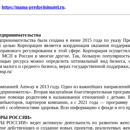
:
https://mama-predprinimatel.ru
.
редпринимательства
дпринимательства была создана в июне 2015 года по указу Пр
й целью Корпорации является координация оказания поддерж
-правового регулирования в этой сфере. Корпорация осуществл
в МСП в России и многие другие. Так, большую популярность с
ощью ресурса можно определить оптимальный вид бизнеса, на
 малого и среднего бизнеса, мерах государственной поддержки,
sp.ru/
компанией Amway в 2013 году. Одно из важнейших направлений 
едприниматель». Вторая масштабная благотворительная програм
зание помощи родителям в налаживании отношений с детьми. В
трибьюторов, партнеров компании, а с 2021 года ― программ
ей с особенностями здоровья. Всю информацию о фонде и его пр
ОПОРЫ РОССИИ»
Ы РОССИИ» ведет активную деятельность по развитию женск
тие действующих и создание новых проектов, реализуемых же