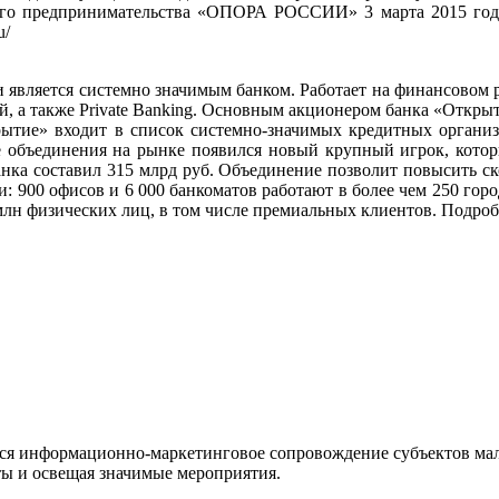
го предпринимательства «ОПОРА РОССИИ» 3 марта 2015 года.
u/
 является системно значимым банком. Работает на финансовом р
 а также Private Banking. Основным акционером банка «Открыти
рытие» входит в список системно-значимых кредитных органи
те объединения на рынке появился новый крупный игрок, кото
нка составил 315 млрд руб. Объединение позволит повысить ско
: 900 офисов и 6 000 банкоматов работают в более чем 250 гор
млн физических лиц, в том числе премиальных клиентов. Подро
я информационно-маркетинговое сопровождение субъектов малог
ты и освещая значимые мероприятия.