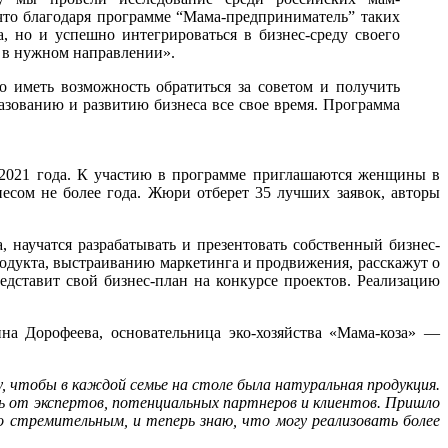
то благодаря программе “Мама-предприниматель” таких
 но и успешно интегрироваться в бизнес-среду своего
я в нужном направлении».
о иметь возможность обратиться за советом и получить
азованию и развитию бизнеса все свое время. Программа
2021 года. К участию в программе приглашаются женщины в
есом не более года. Жюри отберет 35 лучших заявок, авторы
 научатся разрабатывать и презентовать собственный бизнес-
дукта, выстраиванию маркетинга и продвижения, расскажут о
дставит свой бизнес-план на конкурсе проектов. Реализацию
а Дорофеева, основательница эко-хозяйства «Мама-коза» —
у, чтобы в каждой семье на столе была натуральная продукция.
зь от экспертов, потенциальных партнеров и клиентов. Пришло
о стремительным, и теперь знаю, что могу реализовать более