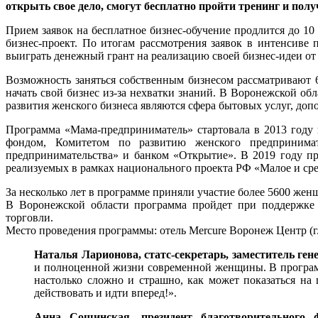
открыть свое дело, смогут бесплатно пройти тренинг и пол
Прием заявок на бесплатное бизнес-обучение продлится до 1
бизнес-проект. По итогам рассмотрения заявок в интенсиве
выиграть денежный грант на реализацию своей бизнес-идеи от
Возможность заняться собственным бизнесом рассматривают 
начать свой бизнес из-за нехватки знаний. В Воронежской об
развития женского бизнеса являются сфера бытовых услуг, доп
Программа «Мама-предприниматель» стартовала в 2013 году 
фондом, Комитетом по развитию женского предприним
предпринимательства» и банком «Открытие». В 2019 году п
реализуемых в рамках национального проекта РФ «Малое и с
За несколько лет в программе приняли участие более 5600 же
В Воронежской области программа пройдет при поддержк
торговли.
Место проведения программы: отель Mercure Воронеж Центр (г. 
Наталья Ларионова, статс-секретарь, заместитель г
и полноценной жизни современной женщины. В программе
настолько сложно и страшно, как может показаться на 
действовать и идти вперед!».
Анна Сошинская, президент благотворительного