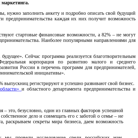
и маркетинга.
мы, нужно заполнить анкету и подробно описать свой будущий
сти предпринимательства каждая их них получит возможность
ствуют стартовые финансовые возможности, а 82% – не могут
предпринимательства. Наиболее популярными направлениями для
 будущее». Сейчас программа реализуется благотворительным
деральная корпорация по развитию малого и среднего
азвития России в перечень программ для предпринимателей,
принимательской инициативы».
30% выпускниц регистрируют и успешно развивают свой бизнес.
 области»
и областного департамента предпринимательства и
 – это, безусловно, один из главных факторов успешной
бственное дело и совмещать его с заботой о семье – не
та, раскрываем секреты мира бизнеса, даем возможность
мы провели исследование среди российских мам-