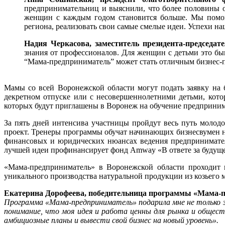
предпринимательниц и выяснили, что более половины 
женщин с каждым годом становится больше. Мы помога
региона, реализовать свои самые смелые идеи. Успехи н
Надия Черкасова, заместитель президента-председа
знания от профессионалов. Для женщин с детьми это бы
“Мама-предприниматель” может стать отличным бизнес
Мамы со всей Воронежской области могут подать заявку на 
декретном отпуске или с несовершеннолетними детьми, кото
которых будут приглашены в Воронеж на обучение предприним
За пять дней интенсива участницы пройдут весь путь молодо
проект. Тренеры программы обучат начинающих бизнесвумен 
финансовых и юридических нюансах ведения предприниматель
лучшей идеи профинансирует фонд Amway «В ответе за будущее
«Мама-предприниматель» в Воронежской области проходит ш
уникального производства натуральной продукции из козьего 
Екатерина Дорофеева, победительница программы «Мама-пр
Программа «Мама-предприниматель» подарила мне не только зн
понимание, что моя идея и работа ценны для рынка и общест
амбициозные планы и вывести свой бизнес на новый уровень».