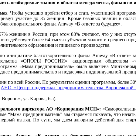
учить необходимые знания в области менеджмента, финансов 
0 мая. Чтобы успешно пройти отбор и стать участницей програм
 примут участие до 35 женщин. Кроме базовых знаний в обла
 благотворительного фонда Amway «В ответе за будущее».
67% женщин в России, при этом 88% считают, что у них отсут
ласти действует более 64 тысяч субъектов малого и среднего 
олнительного образования и пищевого производства.
по инициативе благотворительного фонда Amway «В ответе за
ательства «ОПОРЫ РОССИИ», акционерным обществом «Фе
рограмма «Мама-предприниматель» была включена Минэкономр
реднее предпринимательство и поддержка индивидуальной пред
нщин по всей России. По результатам оценки программы, более 
е
АНО «Центр поддержки предпринимательства Воронежской
Воронеж, ул. Кирова, 6 а).
енерального директора АО «Корпорация МСП»:
«Самореализация
 “Мама-предприниматель” мы стараемся показать, что начать со
первый взгляд. По сути, мы даем алгоритм действий для стар
 фонда Amway «В ответе за будущее»:
«В прошлом году 