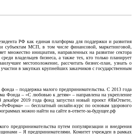
езидента РФ как единая платформа для поддержки и развития
ки субъектам МСП, в том числе финансовой, маркетинговой,
яет множество инициатив, направленных на развитие сектора
реди владельцев бизнеса, а также тех, кто только планирует
илучшее местоположение, рассчитать бизнес-план, узнать о
 участии в закупках крупнейших заказчиков с государственным
фонда – поддержка малого предпринимательства. С 2013 года
ма Фонда – «С любовью к детям» – направлена на укрепление
 декабре 2019 года фонд запустил новый проект #ЯвОтвете,
у «РеФорма» ― бесплатный онлайн-курс по основам здорового
ограммах можно найти на сайте в-ответе-за-будущее.рф
ого предпринимательства путем популяризации и внедрения
нщинами – Я предпринимателями. Комитет учрежден в рамках