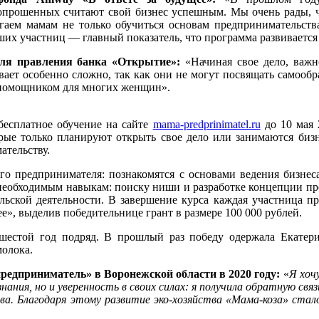
опрошенных считают свой бизнес успешным. Мы очень рады, ч
ем мамам не только обучиться основам предпринимательства,
аших участниц — главный показатель, что программа развиваетс
теля правления банка «Открытие»:
«Начиная свое дело, важн
вает особенно сложно, так как они не могут посвящать самообр
-помощником для многих женщин».
бесплатное обучение на сайте
mama-predprinimatel.ru
до 10 мая 
рые только планируют открыть свое дело или занимаются бизн
ательству.
го предпринимателя: познакомятся с основами ведения бизнеса,
необходимым навыкам: поиску ниши и разработке концепции про
ской деятельности. В завершение курса каждая участница пре
», выделив победительнице грант в размере 100 000 рублей.
естой год подряд. В прошлый раз победу одержала Екатерин
молока.
едприниматель» в Воронежской области в 2020 году:
«
Я хоч
ания, но и уверенность в своих силах: я получила обратную свя
ва. Благодаря этому развитие эко-хозяйства «Мама-коза» стал