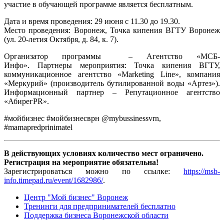
участие в обучающей программе является бесплатным.
Дата и время проведения: 29 июня с 11.30 до 19.30.
Место проведения: Воронеж, Точка кипения ВГТУ Воронеж
(ул. 20-летия Октября, д. 84, к. 7).
Организатор программы – Агентство «МСБ-
Инфо». Партнеры мероприятия: Точка кипения ВГТУ,
коммуникационное агентство «Marketing Line», компания
«Меркурий» (производитель бутилированной воды «Артез»).
Информационный партнер – Репутационное агентство
«АбирегPR».
#мойбизнес #мойбизнесврн @mybussinessvrn,
#mamapredprinimatel
В действующих условиях количество мест ограничено.
Регистрация на мероприятие обязательна!
Зарегистрироваться можно по ссылке:
https://msb-
info.timepad.ru/event/1682986/
.
Центр "Мой бизнес" Воронеж
Тренинги для предпринимателей бесплатно
Поддержка бизнеса Воронежской области