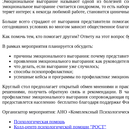
Эмоциональное выгорание называют одной из болезней сов
эмоциональное выгорание считается синдромом, то есть набор
теряет интерес к некогда любимой работе, становится циничн
Больше всего страдают от выгорания представители помога
сегодняшних условиях во многом зависит общественное благоп
Как помочь тем, кто помогает другим? Ответу на этот вопрос б
В рамках мероприятия планируется обсудить:
причины эмоционального выгорания: почему представи
проявления эмоционального выгорания: как руководител
что делать, если выгорание уже случилось;
способы психопрофилактики;
успешные кейсы и программы по профилактике эмоцион
Круглый стол предполагает открытый обмен мнениями и практ
решениями, получить обратную связь и рекомендации. В ча
профилактике эмоционального выгорания сопровождающая про
предоставлется населению бесплатно благодаря поддержке Фон
Организатор мероприятия: АНО «Комплексный Психологическ
Психологическая помощь
Колл-центр психологической помощи "РОСТ"