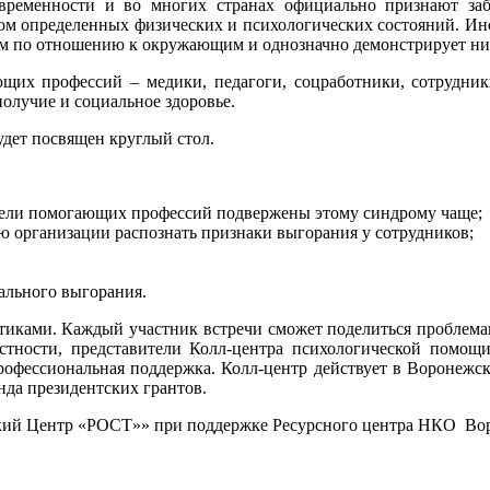
ременности и во многих странах официально признают заб
ом определенных физических и психологических состояний. Иногд
ым по отношению к окружающим и однозначно демонстрирует низ
ющих профессий – медики, педагоги, соцработники, сотрудник
олучие и социальное здоровье.
удет посвящен круглый стол.
тели помогающих профессий подвержены этому синдрому чаще;
ю организации распознать признаки выгорания у сотрудников;
ального выгорания.
иками. Каждый участник встречи сможет поделиться проблемами,
стности, представители Колл-центра психологической помощ
фессиональная поддержка. Колл-центр действует в Воронежско
да президентских грантов.
ий Центр «РОСТ»» при поддержке Ресурсного центра НКО Вор