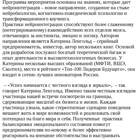
Программа мероприятия основана на знаниях, которые дает
нейроинтеграция – новое направление, созданное на стыке
нейробиологии, когнитивно-поведенческой психологии и
трансформационного коучинга.
Практики нейроинтеграции способствуют более слаженному
(интегрированному) взаимодействию всех отделов мозга,
отвечающих за инстинкты, эмоции и логику. Автором
направления является Катерина Ленгольд – серийный
предприниматель, инвестор, автор нескольких книг. Основой
для разработок послужил богатый теоретический багаж и
опыт деятельности в высокотехнологичных бизнесах. У
Катерины несколько высших образований (МФТИ, ВШЭ,
Сколтех), место в рейтинге «Топ-100 Лидеров Будущего», она
входит в сотню лучших инноваторов России.
– «Успех начинается с честного взгляда в зеркало», – так
говорит Катерина Ленгольд. Именно таким честным взглядом
участницы нашей встречи посмотрели на границы,
сдерживающие масштаб их бизнеса и жизни. Каждая
участница узнала, какие стереотипные сценарии поведения
мешают жить в мире возможностей и реализовать свой
потенциал на благо мира и себя. Полученные практики
балансировки эмоционального состояния помогут
предпринимателям по-новому и более эффективно
реагировать на внешние обстоятельства и выстраивать