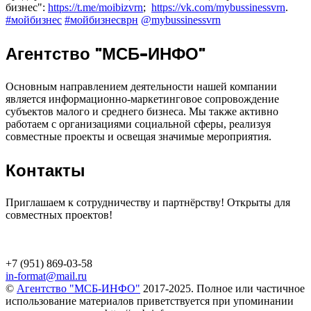
бизнес":
https://t.me/moibizvrn
;
https://vk.com/mybussinessvrn
.
#мойбизнес
#мойбизнесврн
@mybussinessvrn
Агентство "МСБ-ИНФО"
Основным направлением деятельности нашей компании
является информационно-маркетинговое сопровождение
субъектов малого и среднего бизнеса. Мы также активно
работаем с организациями социальной сферы, реализуя
совместные проекты и освещая значимые мероприятия.
Контакты
Приглашаем к сотрудничеству и партнёрству! Открыты для
совместных проектов!
+7 (951) 869-03-58
in-format@mail.ru
©
Агентство "МСБ-ИНФО"
2017-2025. Полное или частичное
использование материалов приветствуется при упоминании