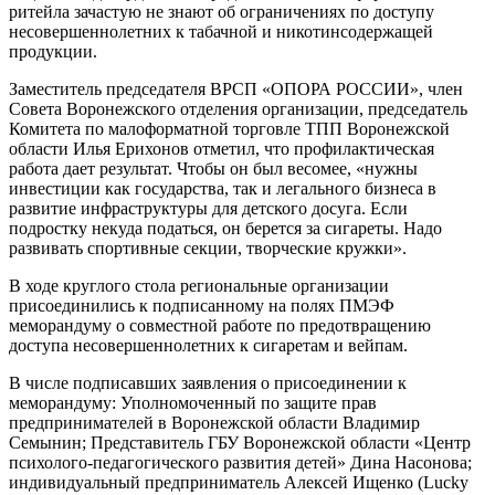
ритейла зачастую не знают об ограничениях по доступу
несовершеннолетних к табачной и никотинсодержащей
продукции.
Заместитель председателя ВРСП «ОПОРА РОССИИ», член
Совета Воронежского отделения организации, председатель
Комитета по малоформатной торговле ТПП Воронежской
области Илья Ерихонов отметил, что профилактическая
работа дает результат. Чтобы он был весомее, «нужны
инвестиции как государства, так и легального бизнеса в
развитие инфраструктуры для детского досуга. Если
подростку некуда податься, он берется за сигареты. Надо
развивать спортивные секции, творческие кружки».
В ходе круглого стола региональные организации
присоединились к подписанному на полях ПМЭФ
меморандуму о совместной работе по предотвращению
доступа несовершеннолетних к сигаретам и вейпам.
В числе подписавших заявления о присоединении к
меморандуму: Уполномоченный по защите прав
предпринимателей в Воронежской области Владимир
Семынин; Представитель ГБУ Воронежской области «Центр
психолого-педагогического развития детей» Дина Насонова;
индивидуальный предприниматель Алексей Ищенко (Lucky