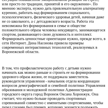
или просто по традиции, принятой в его окружении». По
мнению эксперта, нужно дать привлекательную альтернативу
курению, работать над формированием социального,
психологического, физического здоровья детей, начиная даже
не со школьного, а с детсадовского возраста. Работа эта
невозможна без формирования в семье и обществе
положительного образа человека некурящего, занимающегося
спортом, развивающего свою духовность и интеллект.
Формировать ценностные ориентации нужно, прежде всего, в
сети Интернет. Дина Насонова привела примеры
современных интерактивных технологий, реализуемых в
Воронежской области.
В том, что профилактическую работу с детьми нужно
начинать как можно раньше и строить ее на формировании
здорового образа жизни, ее поддержала заместитель
руководителя управления - начальник отдела координации
вопросов демографической и семейной политики Управления
образования и молодежной политики Администрации
городского округа город Воронеж Оксана Хоронжук. Она
считает, что нужно больше проводить спортивных
соревнований совместно с именитыми спортсменами, чтобы
перед глазами был пример, которому захочется подражать,