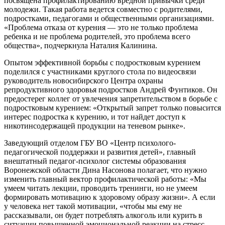
посвящена профилактированию вредной привычки среди
молодежи. Такая работа ведется совместно с родителями,
подростками, педагогами и общественными организациями.
«Проблема отказа от курения — это не только проблема
ребенка и не проблема родителей, это проблема всего
общества», подчеркнула Наталия Калинина.
Опытом эффективной борьбы с подростковым курением
поделился с участниками круглого стола по видеосвязи
руководитель новосибирского Центра охраны
репродуктивного здоровья подростков Андрей Фунтиков. Он
предостерег коллег от увлечения запретительством в борьбе с
подростковым курением: «Открытый запрет только повысится
интерес подростка к курению, и тот найдет доступ к
никотинсодержащей продукции на теневом рынке».
Заведующий отделом ГБУ ВО «Центр психолого-
педагогической поддержки и развития детей», главный
внештатный педагог-психолог системы образования
Воронежской области Дина Насонова полагает, что нужно
изменить главный вектор профилактической работы: «Мы
умеем читать лекции, проводить тренинги, но не умеем
формировать мотивацию к здоровому образу жизни». А если
у человека нет такой мотивации, «чтобы мы ему не
рассказывали, он будет потреблять алкоголь или курить в
ситуации повышенной эмоциональной реакции на стресс,