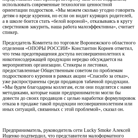
использовать современные технологии ценностной
ориентации подростков. «Мы можем сколько угодно говорить
детям о вреде курения, но если он видит курящих родителей,
а в школе боится стать «белой вороной», отказываясь в кругу
сверстников закурить, наша работа малоэффективна», считает
спикер.
Председатель Комитета по торговле Воронежского областного
отделения «ОПОРЫ РОССИИ» Константин Корнев отметил,
что тема предотвращения доступа несовершеннолетних к
никотинсодержащей продукции нередко обсуждается на
мероприятиях организации. Стикеры и листовки,
предоставленные Общественным советом по проблемам
подросткового курения в рамках акции «Спасибо за отказ»,
уже распространены среди продавцов табачной продукции.
«Мы будем благодарны коллегам, если они поделятся с нами
методиками, которые наши предприниматели могли бы
довести до своих продавцов с целью наработки формулировок
отказа в продаже такой продукции несовершеннолетним или
иных ситуаций, связанных с этой проблемой», сказал он.
Предприниматель, руководитель сети Lucky Smoke Алексей
Ищенко подтвердил, что представители малоформатного