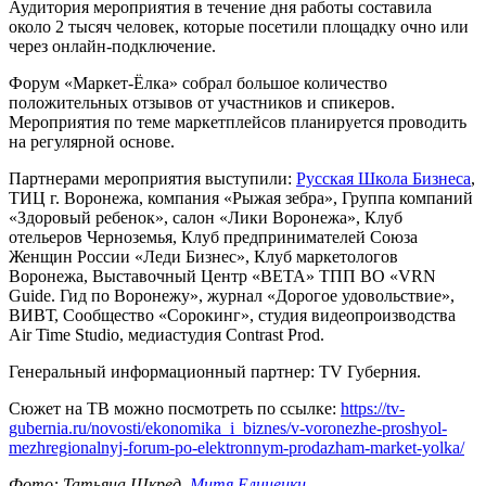
Аудитория мероприятия в течение дня работы составила
около 2 тысяч человек, которые посетили площадку очно или
через онлайн-подключение.
Форум «Маркет-Ёлка» собрал большое количество
положительных отзывов от участников и спикеров.
Мероприятия по теме маркетплейсов планируется проводить
на регулярной основе.
Партнерами мероприятия выступили:
Русская Школа Бизнеса
,
ТИЦ г. Воронежа, компания «Рыжая зебра», Группа компаний
«Здоровый ребенок», салон «Лики Воронежа», Клуб
отельеров Черноземья, Клуб предпринимателей Союза
Женщин России «Леди Бизнес», Клуб маркетологов
Воронежа, Выставочный Центр «ВЕТА» ТПП ВО «VRN
Guide. Гид по Воронежу», журнал «Дорогое удовольствие»,
ВИВТ, Сообщество «Сорокинг», студия видеопроизводства
Air Time Studio, медиастудия Contrast Prod.
Генеральный информационный партнер: TV Губерния.
Сюжет на ТВ можно посмотреть по ссылке:
https://tv-
gubernia.ru/novosti/ekonomika_i_biznes/v-voronezhe-proshyol-
mezhregionalnyj-forum-po-elektronnym-prodazham-market-yolka/
Фото: Татьяна Шкред,
Митя Елинецки