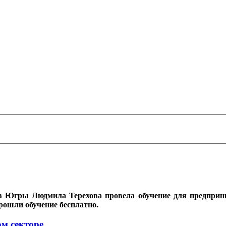
ь из Югры Людмила Терехова провела обучение для предпр
рошли обучение бесплатно.
м секторе