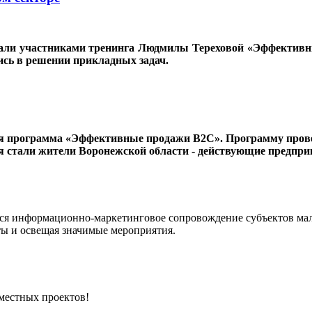
тали участниками тренинга Людмилы Тереховой «Эффективны
сь в решении прикладных задач.
щая программа «Эффективные продажи В2C». Программу провел
тали жители Воронежской области - действующие предприним
я информационно-маркетинговое сопровождение субъектов малог
ты и освещая значимые мероприятия.
местных проектов!