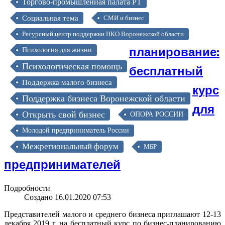
Торгово-промышленная палата РТ
Социальная тема
СМИ и бизнес
Ресурсный центр поддержки НКО Воронежской области
планирование:
Психология для жизни
Психологическая помощь
бесплатный
Поддержка малого бизнеса
курс
Поддержка бизнеса Воронежской области
для
Открыть свой бизнес
ОПОРА РОССИИ
Молодой предприниматель России
Межрегиональный форум
МБР
предпринимателей
Подробности
Создано 16.01.2020 07:53
Представителей малого и среднего бизнеса приглашают 12-13
декабря 2019 г. на бесплатный курс по бизнес-планированию