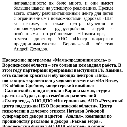
направленность: их было много, и они имеют
большие шансы на успешную реализацию. Прежде
всего, отмечу реабилитационный центр для детей
с ограниченными возможностями здоровья «Шаг
за шагом», а также центр обучения и
сопровождаемое трудоустройство людей с
особенными потребностями «Помогатор», –
отметил директор АНО «Центр поддержки
предпринимательства Воронежской области»
Андрей Демидов.
Проведение программы «Мама-предприниматель» в
Воронежской области – это большая командная работа. В
этом году партнерами программы выступили ГК Хамина,
сеть салонов красоты и обучающих центров «Лик»,
поставщик европейской уходовой косметики «Ил Визо»,
ГК «Робин Сдобин», кондитерский комбинат
«Сажинский», кондитерская «Варина мама», студия
красоты «Аура», парк семейных развлечений
«Суперленд», АНО ДПО «Интерлингва», АНО «Ресурсный
центр поддержки НКО Воронежской области», Центр
психологии и делового этикета Натальи Зубковой,
супермаркет декора и цветов «Азалия», компания по
производству рекламы и декора «Рыжая зебра»,
Воронежский филиал АО НПК «Катрен» и сервис