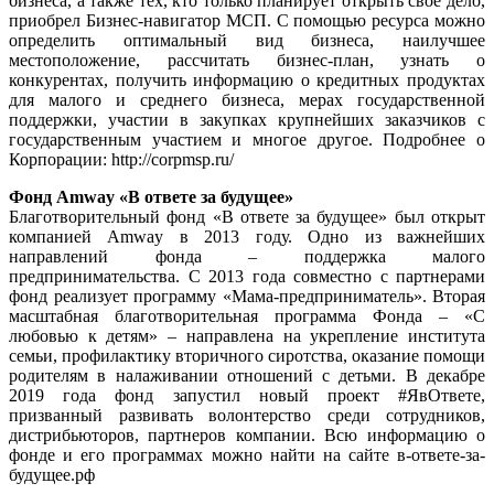
бизнеса, а также тех, кто только планирует открыть свое дело,
приобрел Бизнес-навигатор МСП. С помощью ресурса можно
определить оптимальный вид бизнеса, наилучшее
местоположение, рассчитать бизнес-план, узнать о
конкурентах, получить информацию о кредитных продуктах
для малого и среднего бизнеса, мерах государственной
поддержки, участии в закупках крупнейших заказчиков с
государственным участием и многое другое. Подробнее о
Корпорации: http://corpmsp.ru/
Фонд Amway «В ответе за будущее»
Благотворительный фонд «В ответе за будущее» был открыт
компанией Amway в 2013 году. Одно из важнейших
направлений фонда – поддержка малого
предпринимательства. С 2013 года совместно с партнерами
фонд реализует программу «Мама-предприниматель». Вторая
масштабная благотворительная программа Фонда – «С
любовью к детям» – направлена на укрепление института
семьи, профилактику вторичного сиротства, оказание помощи
родителям в налаживании отношений с детьми. В декабре
2019 года фонд запустил новый проект #ЯвОтвете,
призванный развивать волонтерство среди сотрудников,
дистрибьюторов, партнеров компании. Всю информацию о
фонде и его программах можно найти на сайте в-ответе-за-
будущее.рф