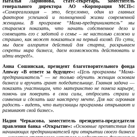
Наталья Ларионова, статс-секретарь, заместитель
генерального директора АО «Корпорация МСП»:
«Самореализация – это, безусловно, один из главных
факторов успешной и полноценной жизни современной
женщины. В программе “Мама-предприниматель” мы
стараемся показать, что начать собственное дело и
совмещать его с заботой о семье – не настолько сложно и
страшно, как может показаться на первый взгляд. По сути,
мы даем алгоритм действий для старта, раскрываем
секреты мира бизнеса, даем возможность действовать и
идти вперед!».
Анна Сошинская, президент благотворительного фонда
Amway «В ответе за будущее»:
«Цель программы “Мама-
предприниматель” ― не только обучить женщин основам
бизнеса и вручить грант победительнице. Главная задача ―
показать участницам, что материнство не помеха карьере,
помочь им поверить в свои силы, отбросить страхи и
сомнения и сделать шаг навстречу мечте. Для нас огромная
радость - видеть, что выпускницы программы открывают и
развивают свой бизнес».
Надия Черкасова, заместитель президента-председателя
правления банка «Открытие»:
«Основные препятствия для
начинающих предпринимателей при открытии своего бизнеса