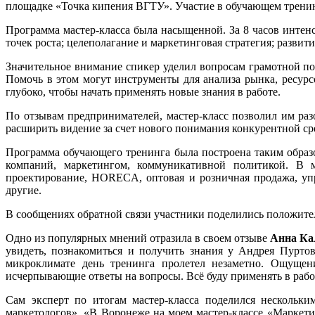
площадке «Точка кипения ВГТУ». Участие в обучающем тренин
Программа мастер-класса была насыщенной. За 8 часов интенс
точек роста; целеполагание и маркетинговая стратегия; развит
Значительное внимание спикер уделил вопросам грамотной пос
Помочь в этом могут инструменты для анализа рынка, ресурс
глубоко, чтобы начать применять новые знания в работе.
По отзывам предпринимателей, мастер-класс позволил им разо
расширить видение за счет нового понимания конкурентной ср
Программа обучающего тренинга была построена таким образо
компаний, маркетингом, коммуникативной политикой. В м
проектирование, HORECA, оптовая и розничная продажа, упр
другие.
В сообщениях обратной связи участники поделились положител
Одно из популярных мнений отразила в своем отзыве
Анна Ка
увидеть, познакомиться и получить знания у Андрея Пурто
микроклимате день тренинга пролетел незаметно. Ощущен
исчерпывающие ответы на вопросы. Всё буду применять в рабо
Сам эксперт по итогам мастер-класса поделился нескольк
маркетологов». «В Воронеже на моем мастер-классе «Маркетин