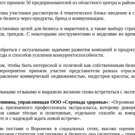
ге приняли 50 предпринимателей из областного центра и район
ива участники рассмотрели 4 тематических блока: введение в с
ие бизнеса через продукты, бренд и коммуникации.
тановки целей для бизнеса и маркетинга, а также выбору стра
ов, трендов. С некоторыми инструментами и моделями во время
браться с актуальными задачами развития компаний и продукто
еды и способов усиления конкурентоспособности.
м, чтобы быть интересной и полезной как собственникам бизне
ероприятии приняли участие представители разных отрасле
авление коммерческой недвижимостью, индустрия красоты, ко
ьными отзывами и выразили желание снова встретиться с экспе
линина, управляющая ООО «Серенада здоровья»
: «Огромная
ва, признанного профессионала экстра-класса, которому дов
ия самые тёплые и позитивные, отдельное спасибо за юмо
те и с надеждой ждать новой встречи».
ими постами о Воронеже в социальных сетях, высоко оцен
говая стратегия для прорыва в бизнесе» она (аудитория – при