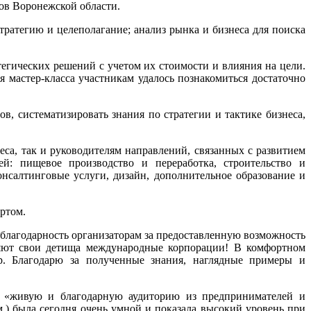
ов Воронежской области.
тратегию и целеполагание; анализ рынка и бизнеса для поиска
тегических решений с учетом их стоимости и влияния на цели.
 мастер-класса участникам удалось познакомиться достаточно
в, систематизировать знания по стратегии и тактике бизнеса,
са, так и руководителям направлений, связанных с развитием
й: пищевое производство и переработка, строительство и
нсалтинговые услуги, дизайн, дополнительное образование и
ртом.
 благодарность организаторам за предоставленную возможность
еряют свои детища международные корпорации! В комфортном
р. Благодарю за полученные знания, наглядные примеры и
ив «живую и благодарную аудиторию из предпринимателей и
м.) была сегодня очень умной и показала высокий уровень при