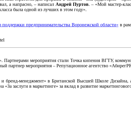
вал, а напрасно, – написал
Андрей Пуртов
. – «Мой мастер-кла
класса была одной из лучших в этом году».
 поддержки предпринимательства Воронежской области»
в рам
tel
 Партнерами мероприятия стали Точка кипения ВГТУ, коммуник
ный партнер мероприятия – Репутационное агентство «АбирегP
 и бренд-менеджмент» в Британской Высшей Школе Дизайна, ав
а «За заслуги в маркетинге» за вклад в развитие маркетингового