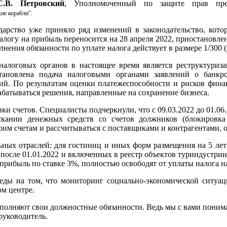
С.В. Петровский
, Уполномоченный по защите прав пр
ие корабли".
дарство уже приняло ряд изменений в законодательство, кот
налогу на прибыль переносится на 28 апреля 2022, приостановле
олнения обязанности по уплате налога действует в размере 1/300
налоговых органов в настоящее время является реструктуриз
тановлена подача налоговыми органами заявлений о банкро
ий. По результатам оценки платежеспособности и рисков фина
батываться решения, направленные на сохранение бизнеса.
ки счетов. Специалисты подчеркнули, что с 09.03.2022 до 01.0
кании денежных средств со счетов должников (блокировка 
м счетам и рассчитываться с поставщиками и контрагентами, ог
ьных отраслей: для гостиниц и иных форм размещения на 5 лет
осле 01.01.2022 и включенных в реестр объектов туриндустрии, л
 прибыль по ставке 3%, полностью освободят от уплаты налога н
еды на том, что мониторинг социально-экономической ситуа
ом центре.
лняют свои должностные обязанности. Ведь мы с вами понимаем,
руководитель.