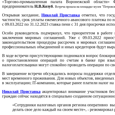
«Торгово-промышленная палата Воронежской области»
предприниматель
Н.В.Козуб
.
Встреча прошла на площадке музея "Петровск
Открывая заседание,
Николай Приставка
отметил, что госу
частности, срок уплаты ежемесячного авансового платежа по 
с 09.03.2022 по 31.12.2023 ставка пени с 31 дня просрочки исп
Особо руководитель подчеркнул, что приоритетом в работе 
заключения мировых соглашений. Уже с 09.03.2022 приос
законодательством процедуры рассрочек и мировых соглашен
профессиональных объединений и иных кредиторов будут выра
В ходе встречи присутствующими поднимался вопрос блокиров
о приостановлении операций по счетам в банке при взыс
налогоплательщики могут спокойно проводить операции по свои
В завершение встречи обсуждались вопросы поддержки отдел
мест временного проживания. Для новых объектов, введенных п
в эксплуатацию; IT-компании, которые ранее платили налог на
Николай Приставка
акцентировал внимание участников бес
граждан сейчас находятся в специально созданном ситуационн
«Сотрудники налоговых органов региона оперативно выпо
делать свое дело каждый на своем месте», - резюмировал 