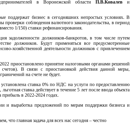
едпринимателей в Воронежской области
П.В.Ковалев
и
орые поддержат бизнес в сегодняшних непростых условиях. В
ны проверки соблюдения валютного законодательства, в период
 (вместо 1/150) ставки рефинансирования.
ация задолженности должников-банкротов, в том числе путем
тстве должников. Будут применяться все предусмотренные
нсово-хозяйственной деятельности должников с привлечением
6.2022 приостановлено принятие налоговыми органами решений
счетов). В связи с приостановкой действия данной меры,
раничений на счете не будет.
 установлена ставка 0% по НДС на услуги по предоставлению
ьготная ставка действует в течение 5 лет после ввода объекта
а прибыль в 2022-2024 годах.
ции и выработка предложений по мерам поддержки бизнеса и
 что главная задача для всех нас сегодня – честно