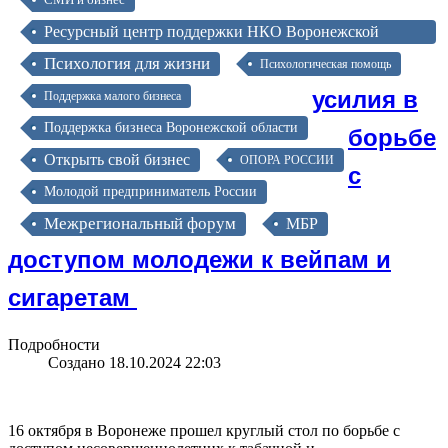
Ресурсный центр поддержки НКО Воронежской
области
Психология для жизни
Психологическая помощь
усилия в
Поддержка малого бизнеса
борьбе
Поддержка бизнеса Воронежской области
Открыть свой бизнес
ОПОРА РОССИИ
с
Молодой предприниматель России
Межрегиональный форум
МБР
доступом молодежи к вейпам и
сигаретам
Подробности
Создано 18.10.2024 22:03
16 октября в Воронеже прошел круглый стол по борьбе с